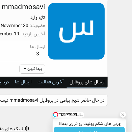
mmadmosavi
تازه وارد
عضویت
, November 30
آخرین بازدید
cember 19
ارسال ها
3
پیدا کردن
ارسال های پروفایل
آخرین فعالیت
ارسال ها
درباره
در حال حاضر هیچ پیامی در پروفایل mmadmosavi نیست.
صفحه اصلی
کاربران
چربی های شکم پهلوت رو فراری بده👌🏻
🔴 لینک های مف