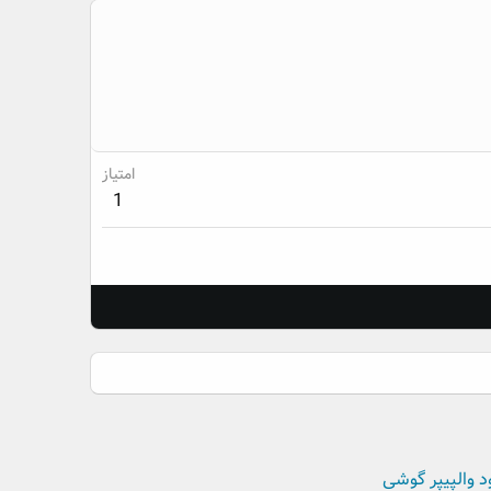
امتیاز
1
د والپیپر گوشی