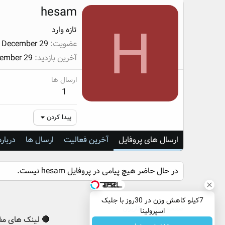
hesam
H
تازه وارد
عضویت
, December 29
آخرین بازدید
cember 29
ارسال ها
1
پیدا کردن
ارسال های پروفایل
آخرین فعالیت
ارسال ها
درباره
در حال حاضر هیچ پیامی در پروفایل hesam نیست.
7کیلو کاهش وزن در 30روز با جلبک
صفحه اصلی
کاربران
اسپرولینا
🔴 لینک های مف