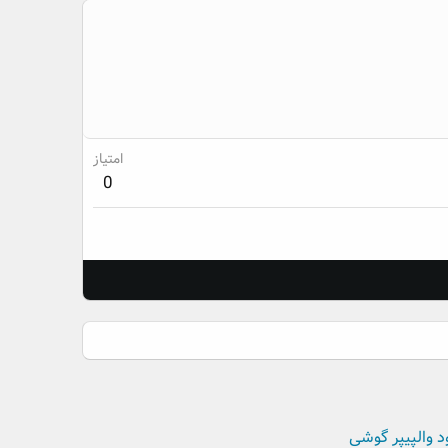
امتیاز
0
د والپیپر گوشی