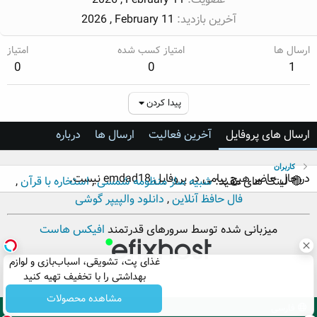
آخرین بازدید
2026 , February 11
ارسال ها
امتیاز کسب شده
امتیاز
0
0
1
پیدا کردن
ارسال های پروفایل
آخرین فعالیت
ارسال ها
درباره
کاربران
در حال حاضر هیچ پیامی در پروفایل emdad18 نیست.
🔴 لینک های مفید:
شبیه ساز منظومه شمسی
,
استخاره با قرآن
,
فال حافظ آنلاین
,
دانلود والپیپر گوشی
میزبانی شده توسط سرورهای قدرتمند
افیکس هاست
غذای پت، تشویقی، اسباب‌بازی و لوازم
بهداشتی را با تخفیف تهیه کنید
مشاهده محصولات
فارسی