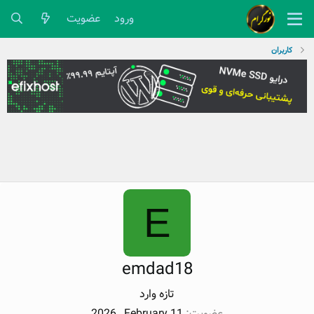
ورود
عضویت
کاربران
E
emdad18
تازه وارد
عضویت
2026 , February 11