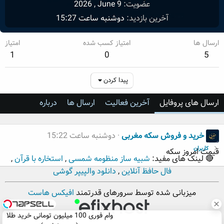
عضویت
2026 , June 9
آخرین بازدید
دوشنبه ساعت 15:27
ارسال ها
امتیاز کسب شده
امتیاز
1
0
5
پیدا کردن
ارسال های پروفایل
آخرین فعالیت
ارسال ها
درباره
خرید و فروش سکه مغربی
دوشنبه ساعت 15:22
کاربران
قیمت امروز سکه
🔴 لینک های مفید:
شبیه ساز منظومه شمسی
,
استخاره با قرآن
,
فال حافظ آنلاین
,
دانلود والپیپر گوشی
میزبانی شده توسط سرورهای قدرتمند
افیکس هاست
وام فوری 100 میلیون تومانی خرید طلا