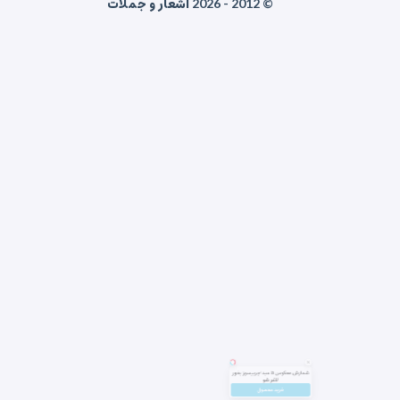
© 2012 - 2026 اشعار و جملات
شمارش معکوس تا عید!چربیسوز بخور
لاغر شو