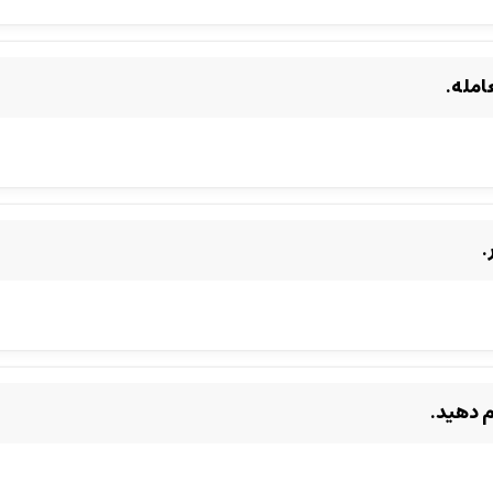
امله.
.
م دهید.