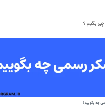
ی چه بگوییم?