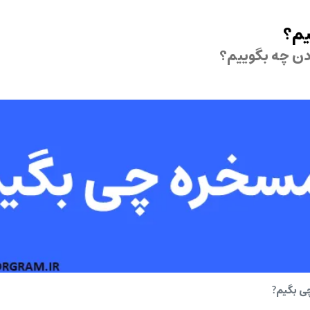
یم؟
ی بگیم?